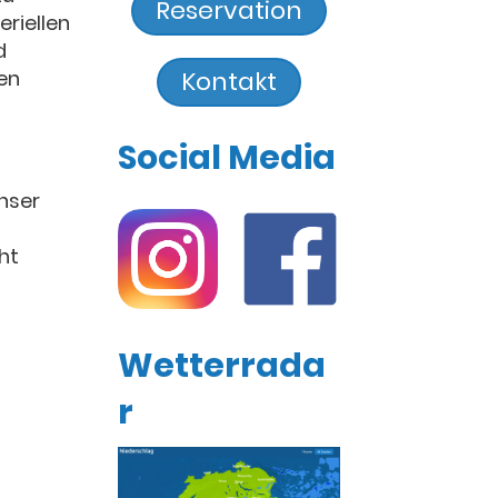
Reservation
eriellen
d
den
Kontakt
Social Media
nser
ht
Wetterrada
r