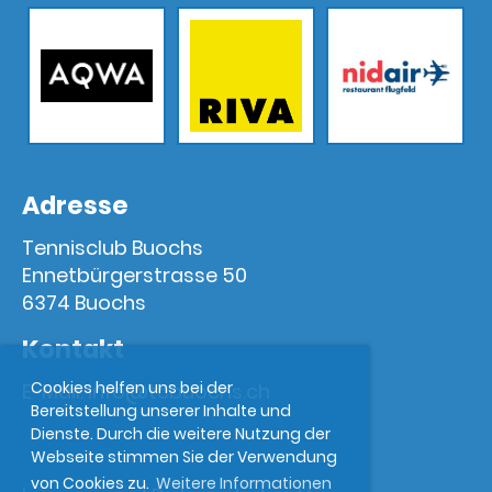
Adresse
Tennisclub Buochs
Ennetbürgerstrasse 50
6374 Buochs
Kontakt
Cookies helfen uns bei der
E-Mail:
info@tcbuochs.ch
Bereitstellung unserer Inhalte und
Dienste. Durch die weitere Nutzung der
Webseite stimmen Sie der Verwendung
von Cookies zu.
Weitere Informationen