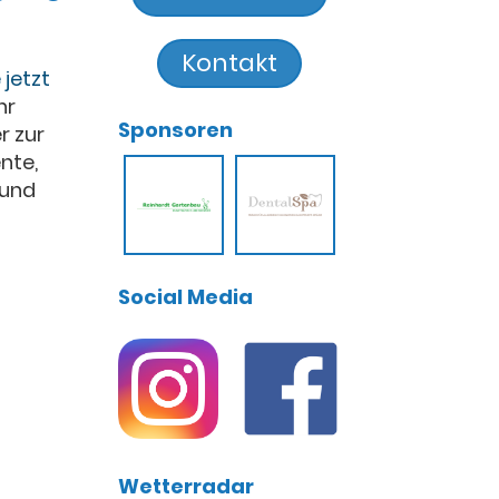
Kontakt
 jetzt
hr
Sponsoren
r zur
nte,
 und
Social Media
Wetterradar